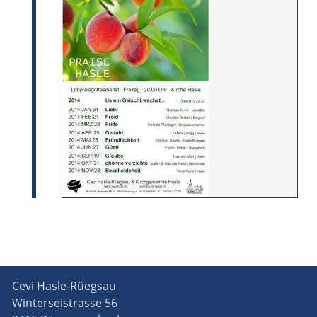
Cevi Hasle-Rüegsau
Winterseistrasse 56