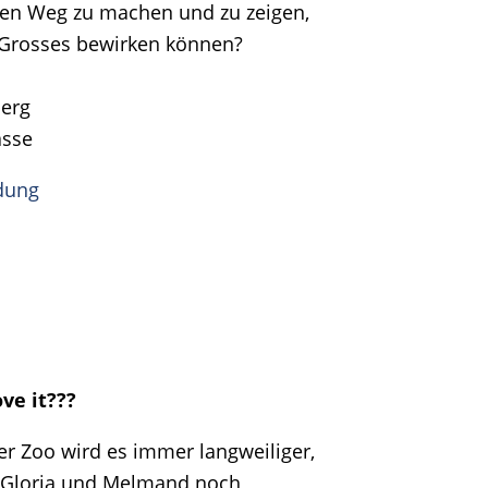
 den Weg zu machen und zu zeigen,
 Grosses bewirken können?
erg
asse
dung
ve it???
r Zoo wird es immer langweiliger,
, Gloria und Melmand noch