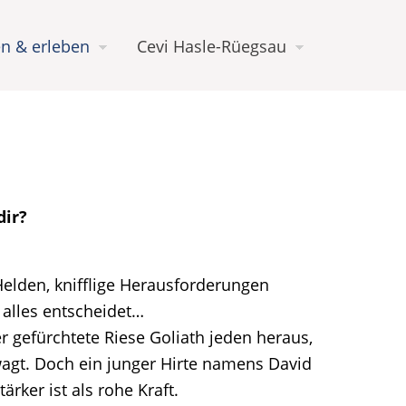
n & erleben
Cevi Hasle-Rüegsau
dir?
Helden, knifflige Herausforderungen
 alles entscheidet…
er gefürchtete Riese Goliath jeden heraus,
wagt. Doch ein junger Hirte namens David
ärker ist als rohe Kraft.