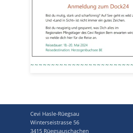
Cevi Hasle-Rüegsau
Winterseistrasse 56
3415 Rüegsauschachen