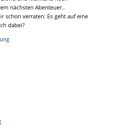
rem nächsten Abenteuer..
ir schon verraten: Es geht auf eine
uch dabei?
dung
g