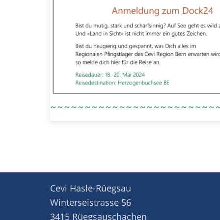
Cevi Hasle-Rüegsau
Winterseistrasse 56
3415 Rüegsauschachen