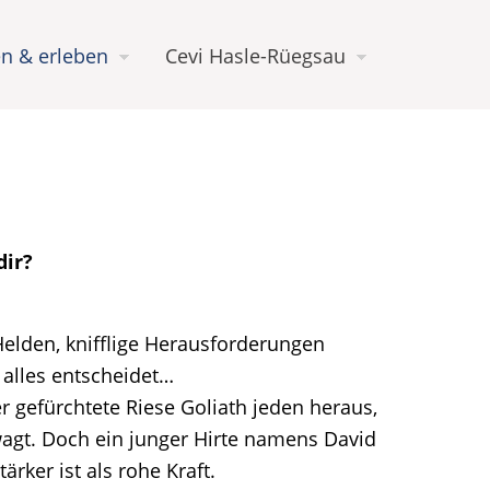
n & erleben
Cevi Hasle-Rüegsau
dir?
Helden, knifflige Herausforderungen
 alles entscheidet…
er gefürchtete Riese Goliath jeden heraus,
wagt. Doch ein junger Hirte namens David
ärker ist als rohe Kraft.