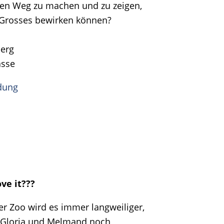
 den Weg zu machen und zu zeigen,
 Grosses bewirken können?
erg
asse
dung
ve it???
r Zoo wird es immer langweiliger,
, Gloria und Melmand noch