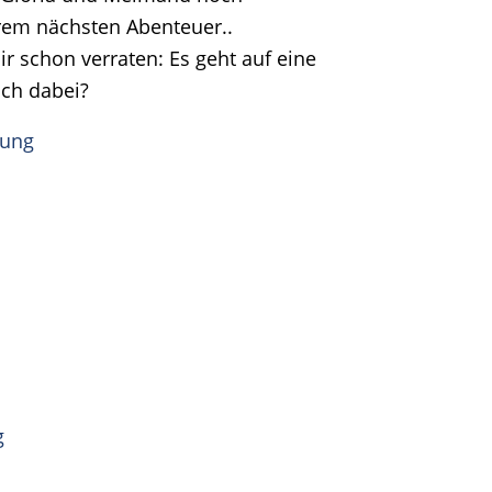
rem nächsten Abenteuer..
ir schon verraten: Es geht auf eine
uch dabei?
dung
g